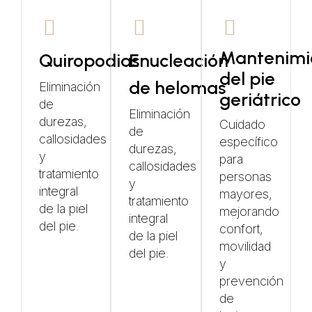
Mantenimi
Quiropodias
Enucleación
del pie
de helomas
Eliminación
geriátrico
de
Eliminación
durezas,
Cuidado
de
callosidades
específico
durezas,
y
para
callosidades
tratamiento
personas
y
integral
mayores,
tratamiento
de la piel
mejorando
integral
del pie.
confort,
de la piel
movilidad
del pie.
y
prevención
de