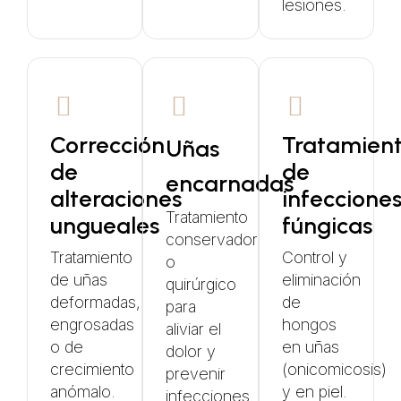
lesiones.
Corrección
Tratamien
Uñas
de
de
encarnadas
alteraciones
infeccione
Tratamiento
ungueales
fúngicas
conservador
Tratamiento
Control y
o
de uñas
eliminación
quirúrgico
deformadas,
de
para
engrosadas
hongos
aliviar el
o de
en uñas
dolor y
crecimiento
(onicomicosis)
prevenir
anómalo.
y en piel.
infecciones.