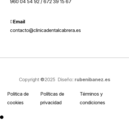
960 04 54 92
/
672 39 15 67
Email
contacto@clinicadentalcabrera.es
Copyright
©
2025 Diseño:
rubenibanez.es
Politica de
Políticas de
Términos y
cookies
privacidad
condiciones