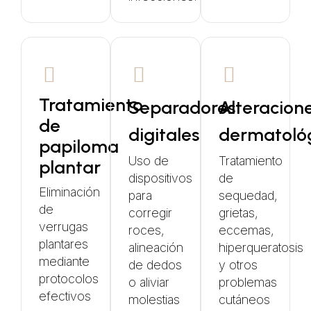
Tratamiento
Separadores
Alteracion
de
digitales
dermatoló
papiloma
Uso de
Tratamiento
plantar
dispositivos
de
Eliminación
para
sequedad,
de
corregir
grietas,
verrugas
roces,
eccemas,
plantares
alineación
hiperqueratosis
mediante
de dedos
y otros
protocolos
o aliviar
problemas
efectivos
molestias
cutáneos